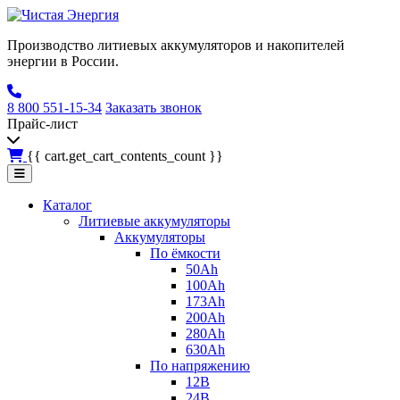
Производство литиевых аккумуляторов и накопителей
энергии в России.
8 800 551-15-34
Заказать звонок
Прайс-лист
{{ cart.get_cart_contents_count }}
Каталог
Литиевые аккумуляторы
Аккумуляторы
По ёмкости
50Ah
100Ah
173Ah
200Ah
280Ah
630Ah
По напряжению
12В
24В