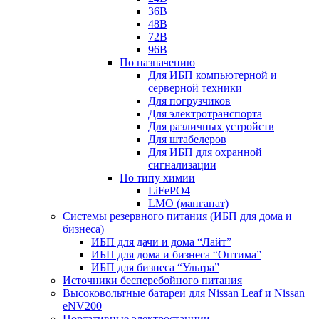
36В
48В
72В
96В
По назначению
Для ИБП компьютерной и
серверной техники
Для погрузчиков
Для электротранспорта
Для различных устройств
Для штабелеров
Для ИБП для охранной
сигнализации
По типу химии
LiFePO4
LMO (манганат)
Системы резервного питания (ИБП для дома и
бизнеса)
ИБП для дачи и дома “Лайт”
ИБП для дома и бизнеса “Оптима”
ИБП для бизнеса “Ультра”
Источники бесперебойного питания
Высоковольтные батареи для Nissan Leaf и Nissan
eNV200
Портативные электростанции