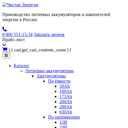
Производство литиевых аккумуляторов и накопителей
энергии в России.
8 800 551-15-34
Заказать звонок
Прайс-лист
{{ cart.get_cart_contents_count }}
Каталог
Литиевые аккумуляторы
Аккумуляторы
По ёмкости
50Ah
100Ah
173Ah
200Ah
280Ah
630Ah
По напряжению
12В
24В