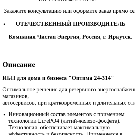
Закажите
консультацию
или
оформите
заказ
прямо
се
ОТЕЧЕСТВЕННЫЙ ПРОИЗВОДИТЕЛЬ
Компания Чистая Энергия, Россия, г. Иркутск.
Описание
ИБП для дома и бизнеса "Оптима 24-314"
Оптимальное
решение
для
резервного
энергоснабжен
магазинов,
автосервисов,
при
кратковременных
и
длительных
от
Инновационный состав элементов с примением
технологии LiFePO4 (литий-железо-фосфата).
Технология обеспечивает максимальную
эффективность и безопасность. Применяется в