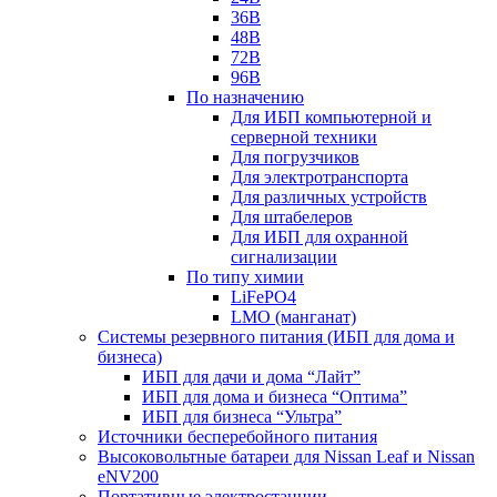
36В
48В
72В
96В
По назначению
Для ИБП компьютерной и
серверной техники
Для погрузчиков
Для электротранспорта
Для различных устройств
Для штабелеров
Для ИБП для охранной
сигнализации
По типу химии
LiFePO4
LMO (манганат)
Системы резервного питания (ИБП для дома и
бизнеса)
ИБП для дачи и дома “Лайт”
ИБП для дома и бизнеса “Оптима”
ИБП для бизнеса “Ультра”
Источники бесперебойного питания
Высоковольтные батареи для Nissan Leaf и Nissan
eNV200
Портативные электростанции