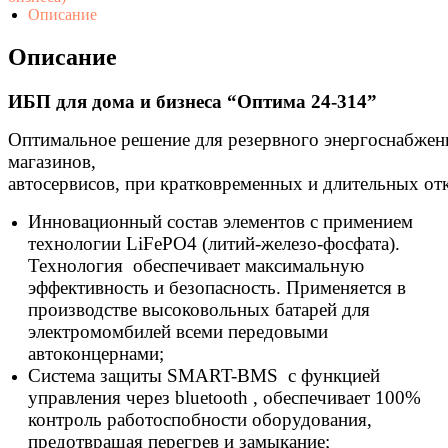
бизнеса
Описание
"Оптима
24-
Описание
314"
ИБП для дома и бизнеса “Оптима 24-314”
Оптимальное
решение
для
резервного
энергоснабжен
магазинов,
автосервисов,
при
кратковременных
и
длительных
от
Инновационный состав элементов с примением
технологии LiFePO4 (литий-железо-фосфата).
Технология обеспечивает максимальную
эффективность и безопасность. Применяется в
производcтве высоковольных батарей для
электромомбилей всеми передовыми
автоконцернами;
Система защиты SMART-ВМS c функцией
управления через bluеtооth , обеспечивает 100%
контроль работоспобности оборудования,
предотвращая перегрев и замыкание;