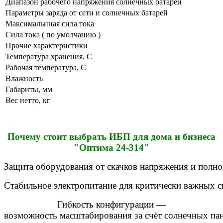
Диапазон рабочего напряжения солнечных батарей
Параметры заряда от сети и солнечных батарей
Максимальнная сила тока
Сила тока ( по умолчанию )
Прочие характеристики
Температура хранения, С
Рабочая температура, С
Влажность
Габариты, мм
Вес нетто, кг
Почему
стоит
выбрать
ИБП для дома и бизнеса
"Оптима 24-314"
Защита
оборудования
от
скачков
напряжения
и
полно
Стабильное
электропитание
для
критически
важных
с
Гибкость
конфигурации
—
возможность
масштабирования
за
счёт
солнечных
пан