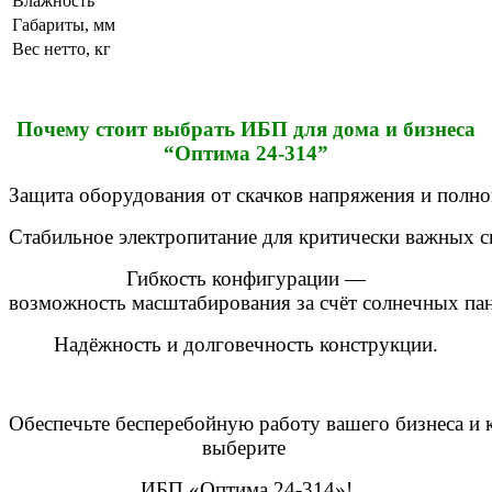
Влажность
Габариты, мм
Вес нетто, кг
Почему
стоит
выбрать
ИБП для дома и бизнеса
“Оптима 24-314”
Защита
оборудования
от
скачков
напряжения
и
полно
Стабильное
электропитание
для
критически
важных
с
Гибкость
конфигурации
—
возможность
масштабирования
за
счёт
солнечных
пан
Надёжность
и
долговечность
конструкции.
Обеспечьте
бесперебойную
работу
вашего
бизнеса
и
к
выберите
ИБП
«Оптима 24-314
»!