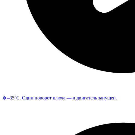
❄️ –35°C. Один поворот ключа — и двигатель запущен.