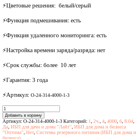
⚡Цветовые решения: белый/серый
⚡Функция подмешивания: есть
⚡Функция удаленного мониторинга: есть
⚡Настройка времени заряда/разряда: нет
⚡Срок службы: более 10 лет
⚡Гарантия: 3 года
⚡Артикул:
О-24-314-4000-1-3
Количество
товара
Добавить в корзину
ИБП
Артикул:
О-24-314-4000-1-3
Категорий:
1
,
2ч.
,
4
,
4000
,
6
,
8.04
,
для
Да
,
ИБП для дачи и дома "Лайт"
,
ИБП для дома и бизнеса
дома
"Оптима"
,
Нет
,
Системы резервного питания (ИБП для дома и
и
бизнеса)