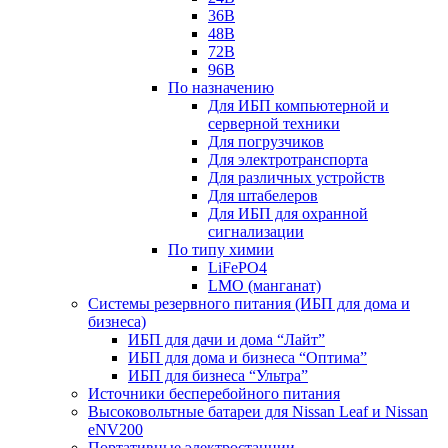
36В
48В
72В
96В
По назначению
Для ИБП компьютерной и
серверной техники
Для погрузчиков
Для электротранспорта
Для различных устройств
Для штабелеров
Для ИБП для охранной
сигнализации
По типу химии
LiFePO4
LMO (манганат)
Системы резервного питания (ИБП для дома и
бизнеса)
ИБП для дачи и дома “Лайт”
ИБП для дома и бизнеса “Оптима”
ИБП для бизнеса “Ультра”
Источники бесперебойного питания
Высоковольтные батареи для Nissan Leaf и Nissan
eNV200
Портативные электростанции