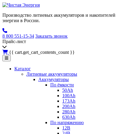
Производство литиевых аккумуляторов и накопителей
энергии в России.
8 800 551-15-34
Заказать звонок
Прайс-лист
{{ cart.get_cart_contents_count }}
Каталог
Литиевые аккумуляторы
Аккумуляторы
По ёмкости
50Ah
100Ah
173Ah
200Ah
280Ah
630Ah
По напряжению
12В
24В