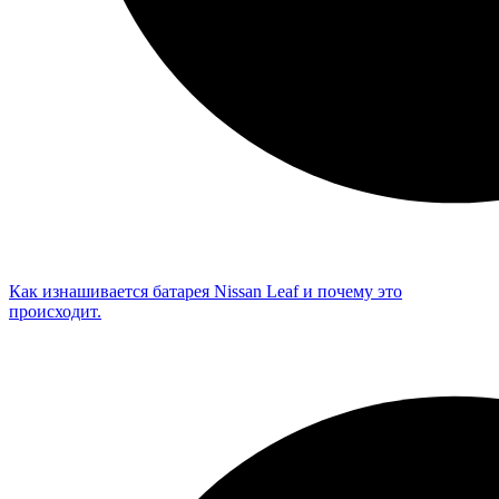
Как изнашивается батарея Nissan Leaf и почему это
происходит.