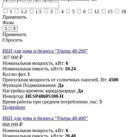
1
1.2
1.5
3
4
5
6
12
15
18
Применить
Фазы
1
3
Применить
Сбросить
ИБП для дома и бизнеса “Ультра 48-200”
307 000
₽
Номинальная мощность, кВт:
6
Номинальная емкость, кВт/ч:
10.24
Кол-во фаз:
1
Пропускная мощность от солнечных панелей, Вт:
4500
Функция Подмешивания:
Да
Настройка времени заряда/разряда:
Да
Инвертор:
HESP4860S100-H
Время работы при среднем потреблении ,час:
5
Подробнее
ИБП для дома и бизнеса “Ультра 48-400”
868 099
₽
Номинальная мощность, кВт:
6
Номинальная емкость, кВт/ч:
20.48