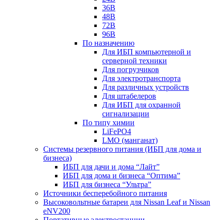
36В
48В
72В
96В
По назначению
Для ИБП компьютерной и
серверной техники
Для погрузчиков
Для электротранспорта
Для различных устройств
Для штабелеров
Для ИБП для охранной
сигнализации
По типу химии
LiFePO4
LMO (манганат)
Системы резервного питания (ИБП для дома и
бизнеса)
ИБП для дачи и дома “Лайт”
ИБП для дома и бизнеса “Оптима”
ИБП для бизнеса “Ультра”
Источники бесперебойного питания
Высоковольтные батареи для Nissan Leaf и Nissan
eNV200
Портативные электростанции