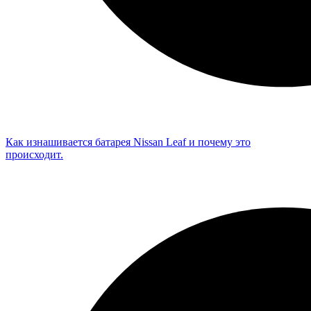
Как изнашивается батарея Nissan Leaf и почему это
происходит.