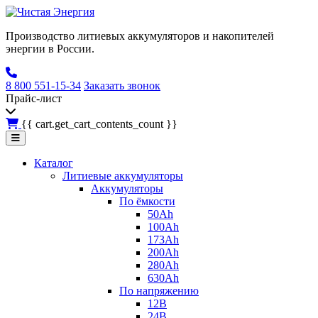
Производство литиевых аккумуляторов и накопителей
энергии в России.
8 800 551-15-34
Заказать звонок
Прайс-лист
{{ cart.get_cart_contents_count }}
Каталог
Литиевые аккумуляторы
Аккумуляторы
По ёмкости
50Ah
100Ah
173Ah
200Ah
280Ah
630Ah
По напряжению
12В
24В