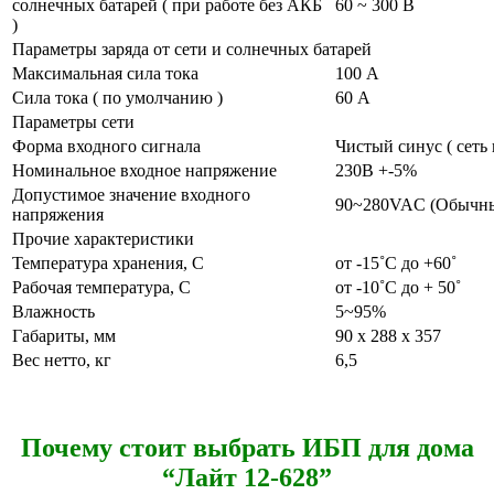
солнечных батарей ( при работе без АКБ
60 ~ 300 В
)
Параметры заряда от сети и солнечных батарей
Максимальная сила тока
100 А
Сила тока ( по умолчанию )
60 А
Параметры сети
Форма входного сигнала
Чистый синус ( сеть 
Номинальное входное напряжение
230В +-5%
Допустимое значение входного
90~280VAC (Обычны
напряжения
Прочие характеристики
Температура хранения, С
от -15˚С до +60˚
Рабочая температура, С
от -10˚С до + 50˚
Влажность
5~95%
Габариты, мм
90 x 288 x 357
Вес нетто, кг
6,5
Почему
стоит
выбрать
ИБП для дома
“Лайт 12-628”