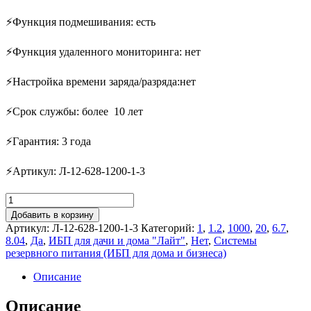
⚡Функция подмешивания: есть
⚡Функция удаленного мониторинга: нет
⚡Настройка времени заряда/разряда:нет
⚡Срок службы: более 10 лет
⚡Гарантия: 3 года
⚡Артикул: Л-12-628-1200-1-3
Количество
товара
Добавить в корзину
ИБП
Артикул:
Л-12-628-1200-1-3
Категорий:
1
,
1.2
,
1000
,
20
,
6.7
,
для
8.04
,
Да
,
ИБП для дачи и дома "Лайт"
,
Нет
,
Системы
дома
резервного питания (ИБП для дома и бизнеса)
"Лайт
12-
Описание
628"
Описание