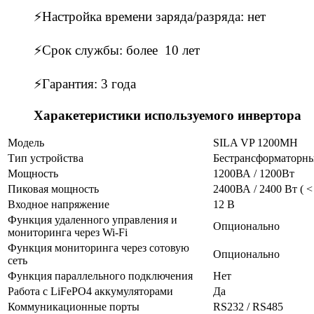
⚡Настройка времени заряда/разряда: нет
⚡Срок службы: более 10 лет
⚡Гарантия: 3 года
Харакетеристики используемого инвертора
Модель
SILA VP 1200MH
Тип устройства
Бестрансформаторн
Мощность
1200ВА / 1200Вт
Пиковая мощность
2400ВА / 2400 Вт ( < 
Входное напряжение
12 В
Функция удаленного управления и
Опционально
мониторинга через Wi-Fi
Функция мониторинга через сотовую
Опционально
сеть
Функция параллельного подключения
Нет
Работа с LiFePO4 аккумуляторами
Да
Коммуникационные порты
RS232 / RS485