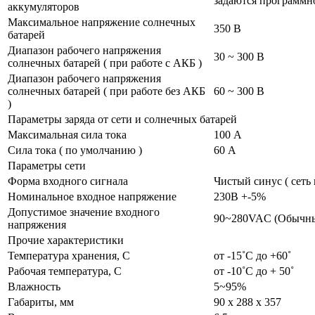
задаются программн
аккумуляторов
Максимальное напряжение солнечных
350 В
батарей
Диапазон рабочего напряжения
30 ~ 300 В
солнечных батарей ( при работе с АКБ )
Диапазон рабочего напряжения
солнечных батарей ( при работе без АКБ
60 ~ 300 В
)
Параметры заряда от сети и солнечных батарей
Максимальная сила тока
100 А
Сила тока ( по умолчанию )
60 А
Параметры сети
Форма входного сигнала
Чистый синус ( сеть 
Номинальное входное напряжение
230В +-5%
Допустимое значение входного
90~280VAC (Обычны
напряжения
Прочие характеристики
Температура хранения, С
от -15˚С до +60˚
Рабочая температура, С
от -10˚С до + 50˚
Влажность
5~95%
Габариты, мм
90 x 288 x 357