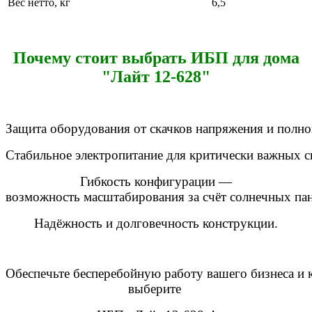
Вес нетто, кг
6,5
Почему
стоит
выбрать
ИБП для дома
"Лайт 12-628"
Защита
оборудования
от
скачков
напряжения
и
полно
Стабильное
электропитание
для
критически
важных
с
Гибкость
конфигурации
—
возможность
масштабирования
за
счёт
солнечных
пан
Надёжность
и
долговечность
конструкции.
Обеспечьте
бесперебойную
работу
вашего
бизнеса
и
к
выберите