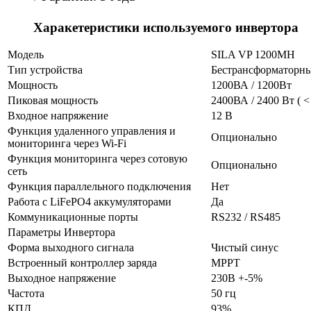
Харакетеристики используемого инвертора
Модель
SILA VP 1200MH
Тип устройства
Бестрансформаторн
Мощность
1200ВА / 1200Вт
Пиковая мощность
2400ВА / 2400 Вт ( < 
Входное напряжение
12 В
Функция удаленного управления и
Опционально
мониторинга через Wi-Fi
Функция мониторинга через сотовую
Опционально
сеть
Функция параллельного подключения
Нет
Работа с LiFePO4 аккумуляторами
Да
Коммуникационные порты
RS232 / RS485
Параметры Инвертора
Форма выходного сигнала
Чистый синус
Встроенный контроллер заряда
MPPT
Выходное напряжение
230В +-5%
Частота
50 гц
КПД
93%