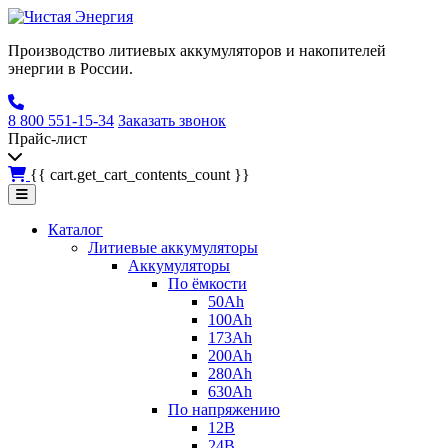
Производство литиевых аккумуляторов и накопителей
энергии в России.
8 800 551-15-34
Заказать звонок
Прайс-лист
{{ cart.get_cart_contents_count }}
Каталог
Литиевые аккумуляторы
Аккумуляторы
По ёмкости
50Ah
100Ah
173Ah
200Ah
280Ah
630Ah
По напряжению
12В
24В