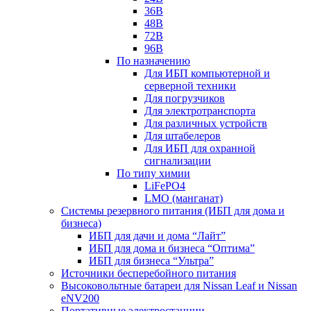
36В
48В
72В
96В
По назначению
Для ИБП компьютерной и
серверной техники
Для погрузчиков
Для электротранспорта
Для различных устройств
Для штабелеров
Для ИБП для охранной
сигнализации
По типу химии
LiFePO4
LMO (манганат)
Системы резервного питания (ИБП для дома и
бизнеса)
ИБП для дачи и дома “Лайт”
ИБП для дома и бизнеса “Оптима”
ИБП для бизнеса “Ультра”
Источники бесперебойного питания
Высоковольтные батареи для Nissan Leaf и Nissan
eNV200
Портативные электростанции