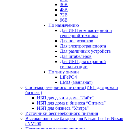
36В
48В
72В
96В
По назначению
Для ИБП компьютерной и
серверной техники
Для погрузчиков
Для электротранспорта
Для различных устройств
Для штабелеров
Для ИБП для охранной
сигнализации
По типу химии
LiFePO4
LMO (манганат)
Системы резервного питания (ИБП для дома и
бизнеса)
ИБП для дачи и дома “Лайт”
ИБП для дома и бизнеса “Оптима”
ИБП для бизнеса “Ультра”
Источники бесперебойного питания
Высоковольтные батареи для Nissan Leaf и Nissan
eNV200
Портативные электростанции