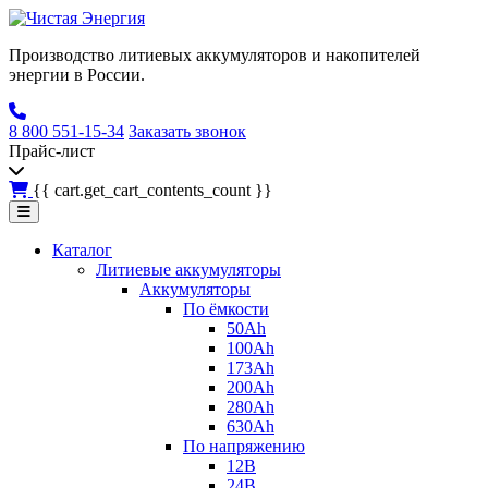
Производство литиевых аккумуляторов и накопителей
энергии в России.
8 800 551-15-34
Заказать звонок
Прайс-лист
{{ cart.get_cart_contents_count }}
Каталог
Литиевые аккумуляторы
Аккумуляторы
По ёмкости
50Ah
100Ah
173Ah
200Ah
280Ah
630Ah
По напряжению
12В
24В