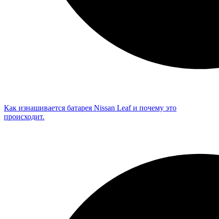
Как изнашивается батарея Nissan Leaf и почему это
происходит.