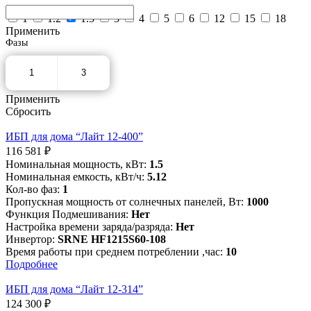
1
1.2
1.5
3
4
5
6
12
15
18
Применить
Фазы
1
3
Применить
Сбросить
ИБП для дома “Лайт 12-400”
116 581
₽
Номинальная мощность, кВт:
1.5
Номинальная емкость, кВт/ч:
5.12
Кол-во фаз:
1
Пропускная мощность от солнечных панелей, Вт:
1000
Функция Подмешивания:
Нет
Настройка времени заряда/разряда:
Нет
Инвертор:
SRNE HF1215S60-108
Время работы при среднем потреблении ,час:
10
Подробнее
ИБП для дома “Лайт 12-314”
124 300
₽