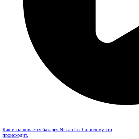
Как изнашивается батарея Nissan Leaf и почему это
происходит.