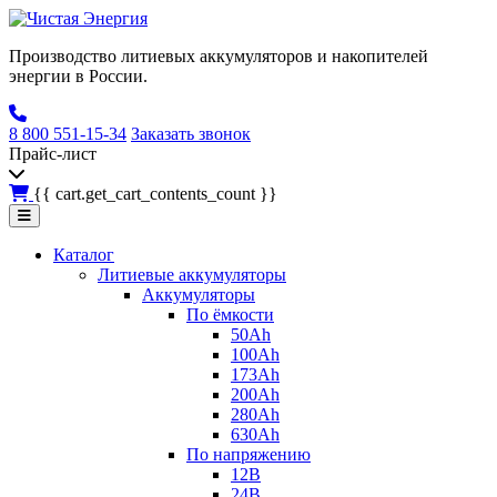
Производство литиевых аккумуляторов и накопителей
энергии в России.
8 800 551-15-34
Заказать звонок
Прайс-лист
{{ cart.get_cart_contents_count }}
Каталог
Литиевые аккумуляторы
Аккумуляторы
По ёмкости
50Ah
100Ah
173Ah
200Ah
280Ah
630Ah
По напряжению
12В
24В