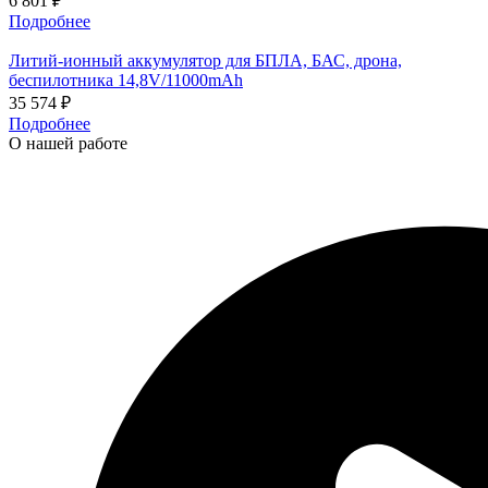
6 801
₽
Подробнее
Литий-ионный аккумулятор для БПЛА, БАС, дрона,
беспилотника 14,8V/11000mAh
35 574
₽
Подробнее
О нашей работе