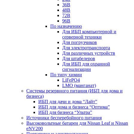
36В
48В
72В
96В
По назначению
Для ИБП компьютерной и
серверной техники
Для погрузчиков
Для электротранспорта
Для различных устройств
Для штабелеров
Для ИБП для охранной
сигнализации
По типу химии
LiFePO4
LMO (манганат)
Системы резервного питания (ИБП для дома и
бизнеса)
ИБП для дачи и дома “Лайт”
ИБП для дома и бизнеса “Оптима”
ИБП для бизнеса “Ультра”
Источники бесперебойного питания
Высоковольтные батареи для Nissan Leaf и Nissan
eNV200
Портативные электростанции