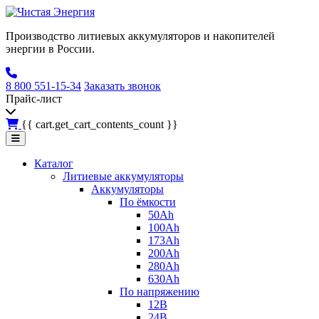
Производство литиевых аккумуляторов и накопителей
энергии в России.
8 800 551-15-34
Заказать звонок
Прайс-лист
{{ cart.get_cart_contents_count }}
Каталог
Литиевые аккумуляторы
Аккумуляторы
По ёмкости
50Ah
100Ah
173Ah
200Ah
280Ah
630Ah
По напряжению
12В
24В