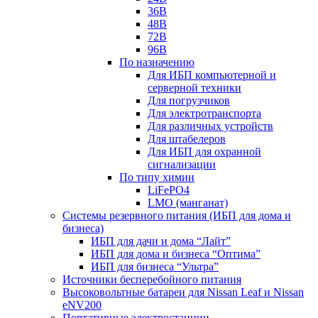
36В
48В
72В
96В
По назначению
Для ИБП компьютерной и
серверной техники
Для погрузчиков
Для электротранспорта
Для различных устройств
Для штабелеров
Для ИБП для охранной
сигнализации
По типу химии
LiFePO4
LMO (манганат)
Системы резервного питания (ИБП для дома и
бизнеса)
ИБП для дачи и дома “Лайт”
ИБП для дома и бизнеса “Оптима”
ИБП для бизнеса “Ультра”
Источники бесперебойного питания
Высоковольтные батареи для Nissan Leaf и Nissan
eNV200
Портативные электростанции