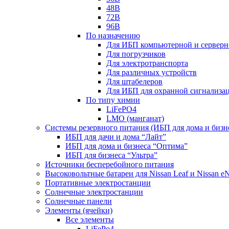
48В
72В
96В
По назначению
Для ИБП компьютерной и серверн
Для погрузчиков
Для электротранспорта
Для различных устройств
Для штабелеров
Для ИБП для охранной сигнализа
По типу химии
LiFePO4
LMO (манганат)
Системы резервного питания (ИБП для дома и бизн
ИБП для дачи и дома “Лайт”
ИБП для дома и бизнеса “Оптима”
ИБП для бизнеса “Ультра”
Источники бесперебойного питания
Высоковольтные батареи для Nissan Leaf и Nissan 
Портативные электростанции
Солнечные электростанции
Солнечные панели
Элементы (ячейки)
Все элементы
LiFePo4