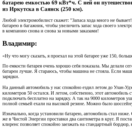
батарею емкостью 69 кВт*ч. С ней он путешествов
из Иркутска в Саянск (250 км).
Любой электромобилист скажет: "Запаса хода много не бывае
батарею в багажник, чтобы увеличить запас хода своего элект
в компанию снова и снова за новыми заказами!
Владимир:
«Ну что могу сказать, я проехал на этой батарее уже 150, больш
По емкости батарея очень хорошо себя показала. Мы делали сег
батареи лучше. Я стараюсь, чтобы машина не стояла. Если машин
зарядки.
На данный автомобиль у нас спокойно ездил летом до Улан-Удэ 
километров 50 остался. И летом, собственно, этот автомобиль с
подключать бесплатно на зарядку. А так на 9000 километров уш
полной семьей ехали на высокой резине. Можно было шоссейн
Изначально, когда установили батарею, автомобиль стал ниже.
же в Чистой Энергии проставки два сантиметра в круг. Я пост
клиренс позволяет спокойно заезжать на стандартный бордюр, 