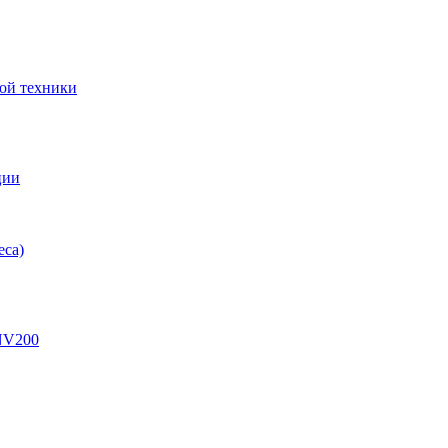
ой техники
ции
еса)
eNV200