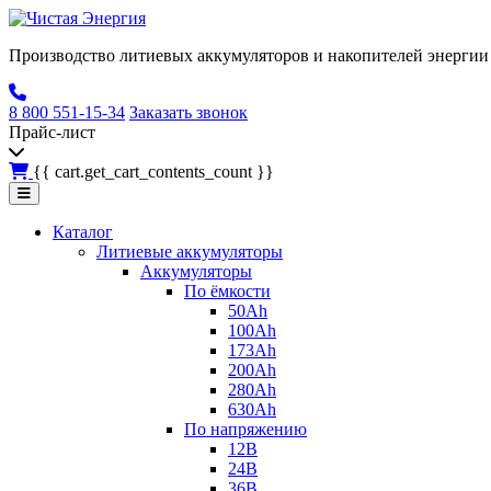
Производство литиевых аккумуляторов и накопителей энергии 
8 800 551-15-34
Заказать звонок
Прайс-лист
{{ cart.get_cart_contents_count }}
Каталог
Литиевые аккумуляторы
Аккумуляторы
По ёмкости
50Ah
100Ah
173Ah
200Ah
280Ah
630Ah
По напряжению
12В
24В
36В