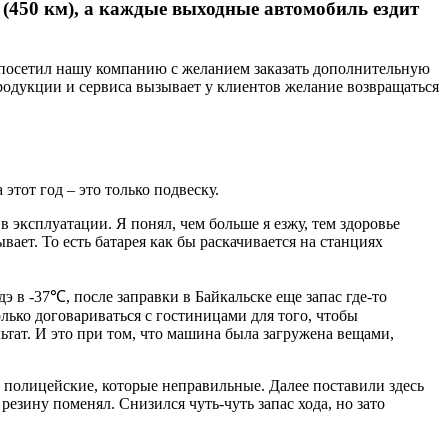
э (450 км), а каждые выходные автомобиль ездит
 посетил нашу компанию с желанием заказать дополнительную
продукции и сервиса вызывает у клиентов желание возвращаться
 этот год – это только подвеску.
 эксплуатации. Я понял, чем больше я езжу, тем здоровье
вает. То есть батарея как бы раскачивается на станциях
э в -37℃, после заправки в Байкальске еще запас где-то
олько договариваться с гостиницами для того, чтобы
ьтат. И это при том, что машина была загружена вещами,
е полицейские, которые неправильные. Далее поставили здесь
езину поменял. Снизился чуть-чуть запас хода, но зато