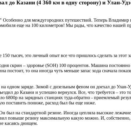
ал до Казани (4 360 км в одну сторону) и Улан-Уд
т!" Особенно для междугородних путешествий. Теперь Владимир
ромобиля еще на 100 километров! Мы рады, что качество нашей 
е 150 тысяч, это личный опыт все что пришлось сделать за этот за
одня скрин – здоровье (SOH) 100 процентов. Машина постоянно в
а постоит, то она иногда чуть меньше запас хода сначала показы
на одном заряде. Зимой с дизельным феном он доехал до Улан-Уд
ъездил до Казани и успешно вернулся. Все, что требуется – это т
ло 6800р на зарядных станциях туда-обратно - приемлемый резул
ую поставить пониже, расход был бы еще ниже.
 Он был на стандартной резине. Иногда цепляла высокие лежачи
авил повыше резину максимальную какую можно. И, собственно, р
не касаясь днищем.