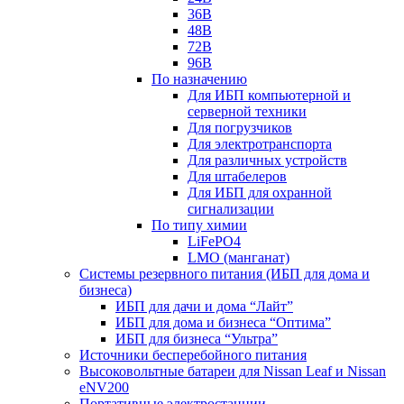
36В
48В
72В
96В
По назначению
Для ИБП компьютерной и
серверной техники
Для погрузчиков
Для электротранспорта
Для различных устройств
Для штабелеров
Для ИБП для охранной
сигнализации
По типу химии
LiFePO4
LMO (манганат)
Системы резервного питания (ИБП для дома и
бизнеса)
ИБП для дачи и дома “Лайт”
ИБП для дома и бизнеса “Оптима”
ИБП для бизнеса “Ультра”
Источники бесперебойного питания
Высоковольтные батареи для Nissan Leaf и Nissan
eNV200
Портативные электростанции