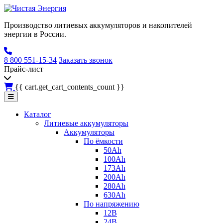
Производство литиевых аккумуляторов и накопителей
энергии в России.
8 800 551-15-34
Заказать звонок
Прайс-лист
{{ cart.get_cart_contents_count }}
Каталог
Литиевые аккумуляторы
Аккумуляторы
По ёмкости
50Ah
100Ah
173Ah
200Ah
280Ah
630Ah
По напряжению
12В
24В