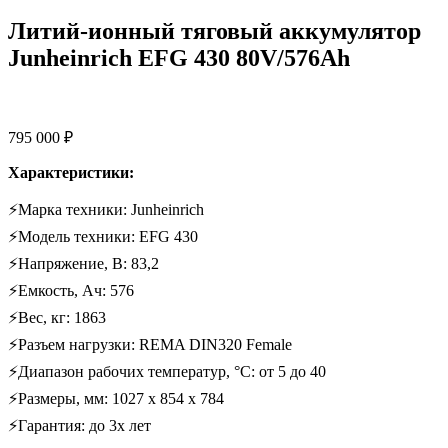
Литий-ионный тяговый аккумулятор
Junheinrich EFG 430 80V/576Ah
795 000
₽
Характеристики:
⚡Марка техники: Junheinrich
⚡Модель техники: EFG 430
⚡Напряжение, В: 83,2
⚡Емкость, Ач: 576
⚡Вес, кг: 1863
⚡Разъем нагрузки: REMA DIN320 Female
⚡Диапазон рабочих температур, °C: от 5 до 40
⚡Размеры, мм: 1027 х 854 х 784
⚡Гарантия: до 3х лет