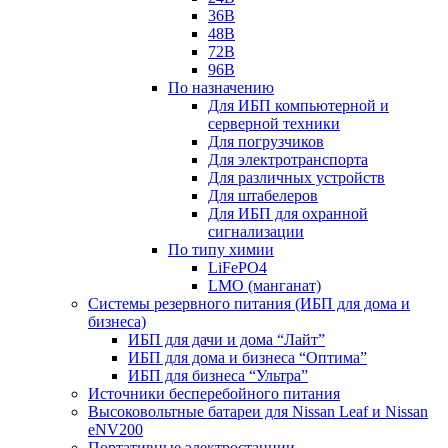
36В
48В
72В
96В
По назначению
Для ИБП компьютерной и
серверной техники
Для погрузчиков
Для электротранспорта
Для различных устройств
Для штабелеров
Для ИБП для охранной
сигнализации
По типу химии
LiFePO4
LMO (манганат)
Системы резервного питания (ИБП для дома и
бизнеса)
ИБП для дачи и дома “Лайт”
ИБП для дома и бизнеса “Оптима”
ИБП для бизнеса “Ультра”
Источники бесперебойного питания
Высоковольтные батареи для Nissan Leaf и Nissan
eNV200
Портативные электростанции