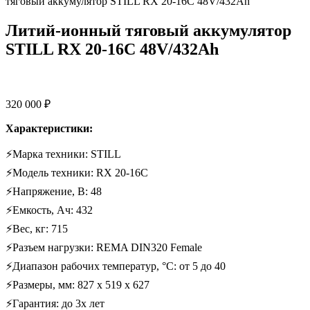
тяговый аккумулятор STILL RX 20-16C 48V/432Ah
Литий-ионный тяговый аккумулятор
STILL RX 20-16C 48V/432Ah
320 000
₽
Характеристики:
⚡Марка техники: STILL
⚡Модель техники: RX 20-16C
⚡Напряжение, В: 48
⚡Емкость, Ач: 432
⚡Вес, кг: 715
⚡Разъем нагрузки: REMA DIN320 Female
⚡Диапазон рабочих температур, °C: от 5 до 40
⚡Размеры, мм: 827 х 519 х 627
⚡Гарантия: до 3х лет