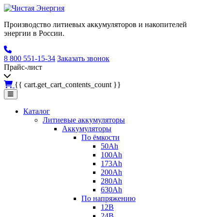
Производство литиевых аккумуляторов и накопителей
энергии в России.
8 800 551-15-34
Заказать звонок
Прайс-лист
{{ cart.get_cart_contents_count }}
Каталог
Литиевые аккумуляторы
Аккумуляторы
По ёмкости
50Ah
100Ah
173Ah
200Ah
280Ah
630Ah
По напряжению
12В
24В