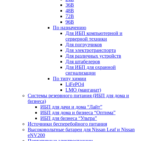
36В
48В
72В
96В
По назначению
Для ИБП компьютерной и
серверной техники
Для погрузчиков
Для электротранспорта
Для различных устройств
Для штабелеров
Для ИБП для охранной
сигнализации
По типу химии
LiFePO4
LMO (манганат)
Системы резервного питания (ИБП для дома и
бизнеса)
ИБП для дачи и дома “Лайт”
ИБП для дома и бизнеса “Оптима”
ИБП для бизнеса “Ультра”
Источники бесперебойного питания
Высоковольтные батареи для Nissan Leaf и Nissan
eNV200
Портативные электростанции