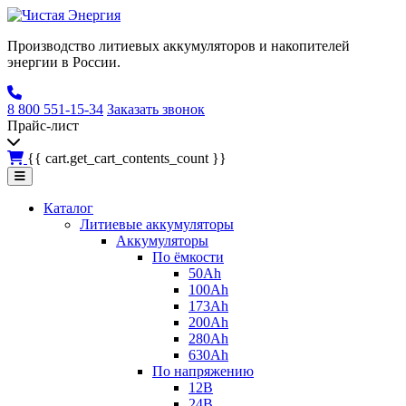
Производство литиевых аккумуляторов и накопителей
энергии в России.
8 800 551-15-34
Заказать звонок
Прайс-лист
{{ cart.get_cart_contents_count }}
Каталог
Литиевые аккумуляторы
Аккумуляторы
По ёмкости
50Ah
100Ah
173Ah
200Ah
280Ah
630Ah
По напряжению
12В
24В