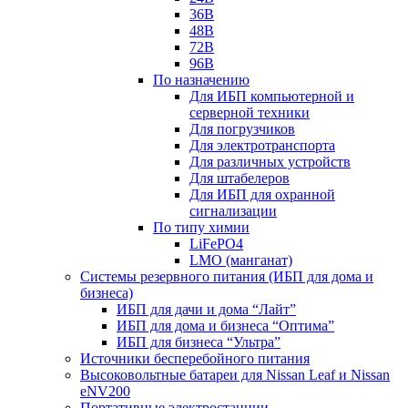
36В
48В
72В
96В
По назначению
Для ИБП компьютерной и
серверной техники
Для погрузчиков
Для электротранспорта
Для различных устройств
Для штабелеров
Для ИБП для охранной
сигнализации
По типу химии
LiFePO4
LMO (манганат)
Системы резервного питания (ИБП для дома и
бизнеса)
ИБП для дачи и дома “Лайт”
ИБП для дома и бизнеса “Оптима”
ИБП для бизнеса “Ультра”
Источники бесперебойного питания
Высоковольтные батареи для Nissan Leaf и Nissan
eNV200
Портативные электростанции