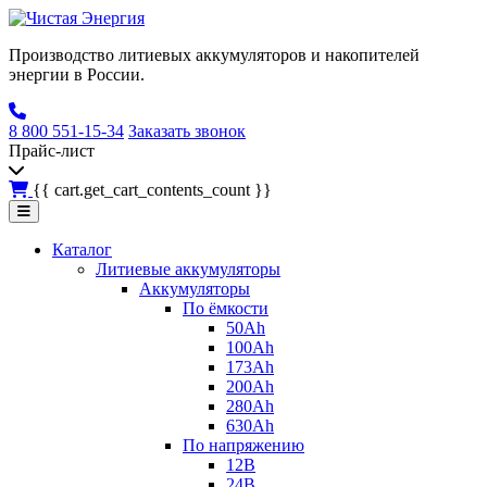
Производство литиевых аккумуляторов и накопителей
энергии в России.
8 800 551-15-34
Заказать звонок
Прайс-лист
{{ cart.get_cart_contents_count }}
Каталог
Литиевые аккумуляторы
Аккумуляторы
По ёмкости
50Ah
100Ah
173Ah
200Ah
280Ah
630Ah
По напряжению
12В
24В