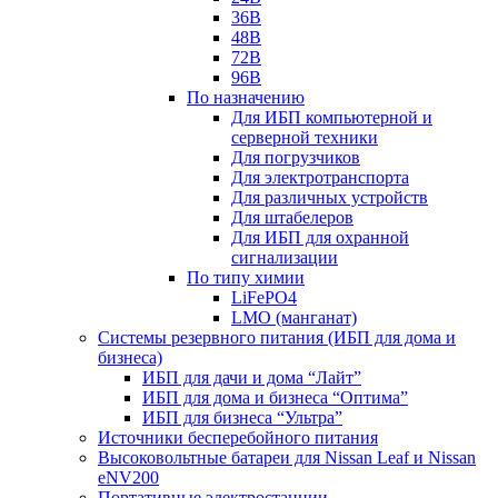
36В
48В
72В
96В
По назначению
Для ИБП компьютерной и
серверной техники
Для погрузчиков
Для электротранспорта
Для различных устройств
Для штабелеров
Для ИБП для охранной
сигнализации
По типу химии
LiFePO4
LMO (манганат)
Системы резервного питания (ИБП для дома и
бизнеса)
ИБП для дачи и дома “Лайт”
ИБП для дома и бизнеса “Оптима”
ИБП для бизнеса “Ультра”
Источники бесперебойного питания
Высоковольтные батареи для Nissan Leaf и Nissan
eNV200
Портативные электростанции