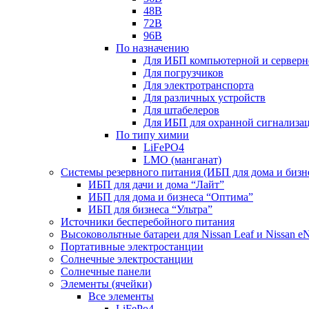
48В
72В
96В
По назначению
Для ИБП компьютерной и серверн
Для погрузчиков
Для электротранспорта
Для различных устройств
Для штабелеров
Для ИБП для охранной сигнализа
По типу химии
LiFePO4
LMO (манганат)
Системы резервного питания (ИБП для дома и бизн
ИБП для дачи и дома “Лайт”
ИБП для дома и бизнеса “Оптима”
ИБП для бизнеса “Ультра”
Источники бесперебойного питания
Высоковольтные батареи для Nissan Leaf и Nissan 
Портативные электростанции
Солнечные электростанции
Солнечные панели
Элементы (ячейки)
Все элементы
LiFePo4