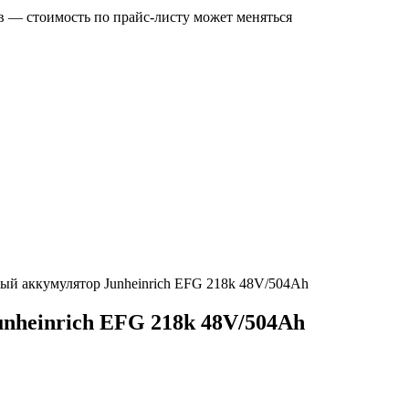
в — стоимость по прайс‑листу может меняться
й аккумулятор Junheinrich EFG 218k 48V/504Ah
nheinrich EFG 218k 48V/504Ah