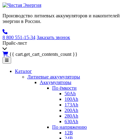
Производство литиевых аккумуляторов и накопителей
энергии в России.
8 800 551-15-34
Заказать звонок
Прайс-лист
{{ cart.get_cart_contents_count }}
Каталог
Литиевые аккумуляторы
Аккумуляторы
По ёмкости
50Ah
100Ah
173Ah
200Ah
280Ah
630Ah
По напряжению
12В
24В