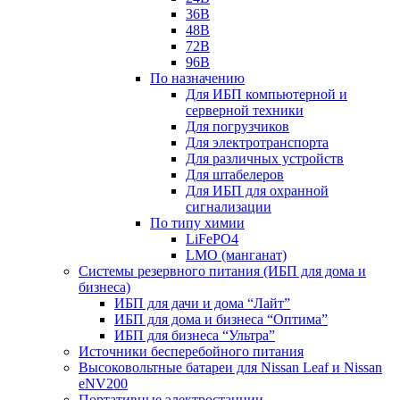
36В
48В
72В
96В
По назначению
Для ИБП компьютерной и
серверной техники
Для погрузчиков
Для электротранспорта
Для различных устройств
Для штабелеров
Для ИБП для охранной
сигнализации
По типу химии
LiFePO4
LMO (манганат)
Системы резервного питания (ИБП для дома и
бизнеса)
ИБП для дачи и дома “Лайт”
ИБП для дома и бизнеса “Оптима”
ИБП для бизнеса “Ультра”
Источники бесперебойного питания
Высоковольтные батареи для Nissan Leaf и Nissan
eNV200
Портативные электростанции