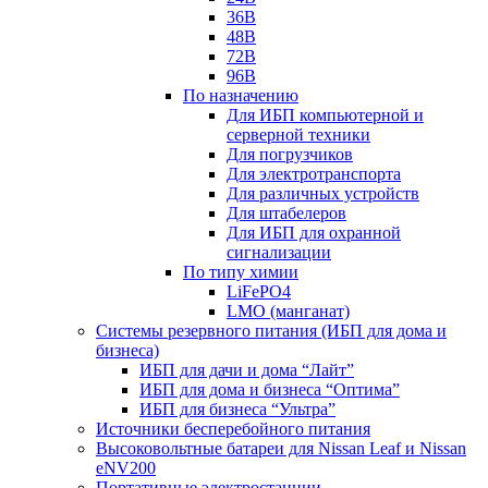
36В
48В
72В
96В
По назначению
Для ИБП компьютерной и
серверной техники
Для погрузчиков
Для электротранспорта
Для различных устройств
Для штабелеров
Для ИБП для охранной
сигнализации
По типу химии
LiFePO4
LMO (манганат)
Системы резервного питания (ИБП для дома и
бизнеса)
ИБП для дачи и дома “Лайт”
ИБП для дома и бизнеса “Оптима”
ИБП для бизнеса “Ультра”
Источники бесперебойного питания
Высоковольтные батареи для Nissan Leaf и Nissan
eNV200
Портативные электростанции