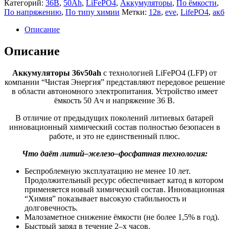
Категорий:
36В
,
50Ah
,
LiFePO4
,
Аккумуляторы
,
По ёмкости
,
По напряжению
,
По типу химии
Метки:
12в
,
eve
,
LifePO4
,
акб
Описание
Описание
Аккумуляторы 36v50ah
с технологией LiFePO4 (LFP) от
компании “Чистая Энергия” представляют передовое решение
в области автономного электропитания. Устройство имеет
ёмкость 50 Aч и напряжение 36 В.
В отличие от предыдущих поколений литиевых батарей
инновационный химический состав полностью безопасен в
работе, и это не единственный плюс.
Что даёт литий–железо–фосфатная технология:
Беспроблемную эксплуатацию не менее 10 лет.
Продолжительный ресурс обеспечивает катод в котором
применяется новый химический состав. Инновационная
“Химия” показывает высокую стабильность и
долговечность.
Малозаметное снижение ёмкости (не более 1,5% в год).
Быстрый заряд в течение 2–х часов.