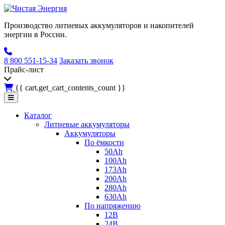
Производство литиевых аккумуляторов и накопителей
энергии в России.
8 800 551-15-34
Заказать звонок
Прайс-лист
{{ cart.get_cart_contents_count }}
Каталог
Литиевые аккумуляторы
Аккумуляторы
По ёмкости
50Ah
100Ah
173Ah
200Ah
280Ah
630Ah
По напряжению
12В
24В