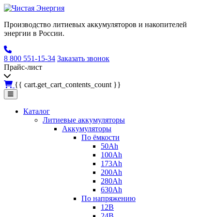
Производство литиевых аккумуляторов и накопителей
энергии в России.
8 800 551-15-34
Заказать звонок
Прайс-лист
{{ cart.get_cart_contents_count }}
Каталог
Литиевые аккумуляторы
Аккумуляторы
По ёмкости
50Ah
100Ah
173Ah
200Ah
280Ah
630Ah
По напряжению
12В
24В