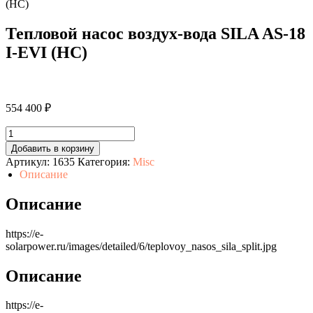
(HC)
Тепловой насос воздух-вода SILA AS-18
I-EVI (HC)
554 400
₽
Количество
товара
Добавить в корзину
Тепловой
Артикул:
1635
Категория:
Misc
насос
Описание
воздух-
вода
Описание
SILA
AS-
18
https://e-
I-
solarpower.ru/images/detailed/6/teplovoy_nasos_sila_split.jpg
EVI
(HC)
Описание
https://e-