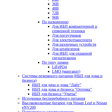
36В
48В
72В
96В
По назначению
Для ИБП компьютерной и
серверной техники
Для погрузчиков
Для электротранспорта
Для различных устройств
Для штабелеров
Для ИБП для охранной
сигнализации
По типу химии
LiFePO4
LMO (манганат)
Системы резервного питания (ИБП для дома и
бизнеса)
ИБП для дачи и дома “Лайт”
ИБП для дома и бизнеса “Оптима”
ИБП для бизнеса “Ультра”
Источники бесперебойного питания
Высоковольтные батареи для Nissan Leaf и Nissan
eNV200
Портативные электростанции