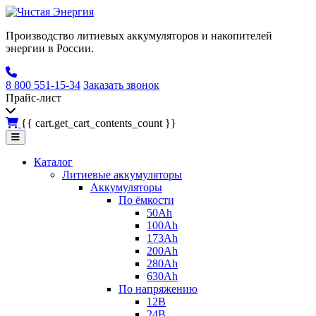
Производство литиевых аккумуляторов и накопителей
энергии в России.
8 800 551-15-34
Заказать звонок
Прайс-лист
{{ cart.get_cart_contents_count }}
Каталог
Литиевые аккумуляторы
Аккумуляторы
По ёмкости
50Ah
100Ah
173Ah
200Ah
280Ah
630Ah
По напряжению
12В
24В