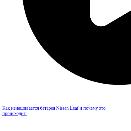
Как изнашивается батарея Nissan Leaf и почему это
происходит.