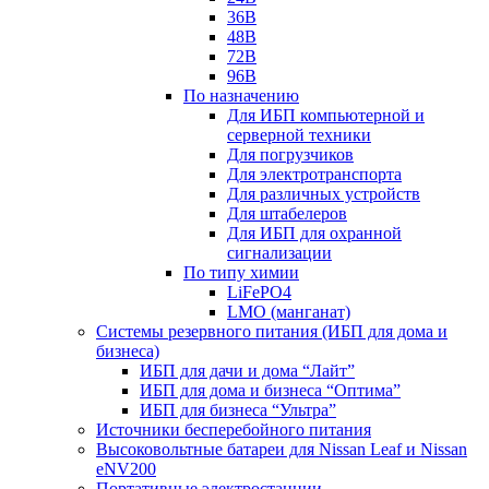
36В
48В
72В
96В
По назначению
Для ИБП компьютерной и
серверной техники
Для погрузчиков
Для электротранспорта
Для различных устройств
Для штабелеров
Для ИБП для охранной
сигнализации
По типу химии
LiFePO4
LMO (манганат)
Системы резервного питания (ИБП для дома и
бизнеса)
ИБП для дачи и дома “Лайт”
ИБП для дома и бизнеса “Оптима”
ИБП для бизнеса “Ультра”
Источники бесперебойного питания
Высоковольтные батареи для Nissan Leaf и Nissan
eNV200
Портативные электростанции