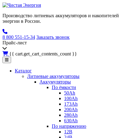
Производство литиевых аккумуляторов и накопителей
энергии в России.
8 800 551-15-34
Заказать звонок
Прайс-лист
{{ cart.get_cart_contents_count }}
Каталог
Литиевые аккумуляторы
Аккумуляторы
По ёмкости
50Ah
100Ah
173Ah
200Ah
280Ah
630Ah
По напряжению
12В
24В