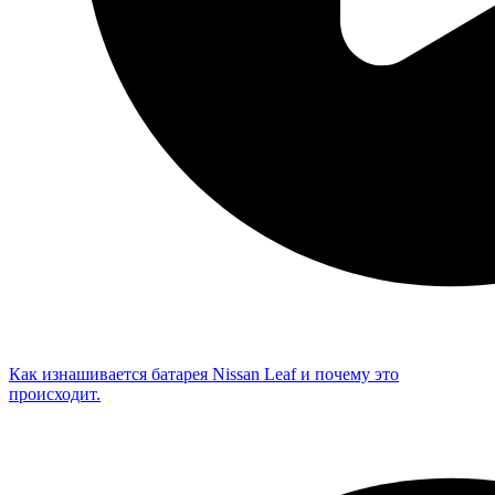
Как изнашивается батарея Nissan Leaf и почему это
происходит.