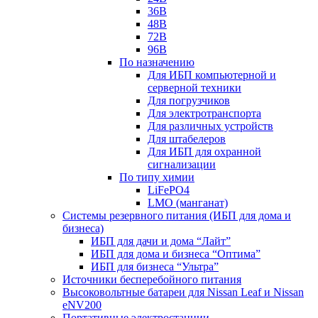
36В
48В
72В
96В
По назначению
Для ИБП компьютерной и
серверной техники
Для погрузчиков
Для электротранспорта
Для различных устройств
Для штабелеров
Для ИБП для охранной
сигнализации
По типу химии
LiFePO4
LMO (манганат)
Системы резервного питания (ИБП для дома и
бизнеса)
ИБП для дачи и дома “Лайт”
ИБП для дома и бизнеса “Оптима”
ИБП для бизнеса “Ультра”
Источники бесперебойного питания
Высоковольтные батареи для Nissan Leaf и Nissan
eNV200
Портативные электростанции