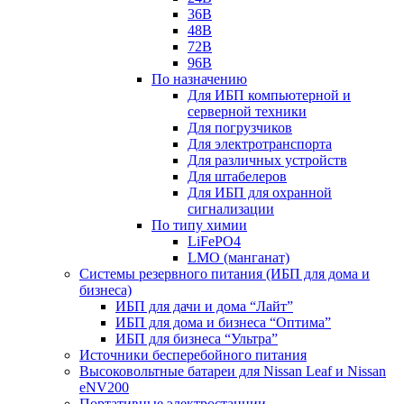
36В
48В
72В
96В
По назначению
Для ИБП компьютерной и
серверной техники
Для погрузчиков
Для электротранспорта
Для различных устройств
Для штабелеров
Для ИБП для охранной
сигнализации
По типу химии
LiFePO4
LMO (манганат)
Системы резервного питания (ИБП для дома и
бизнеса)
ИБП для дачи и дома “Лайт”
ИБП для дома и бизнеса “Оптима”
ИБП для бизнеса “Ультра”
Источники бесперебойного питания
Высоковольтные батареи для Nissan Leaf и Nissan
eNV200
Портативные электростанции