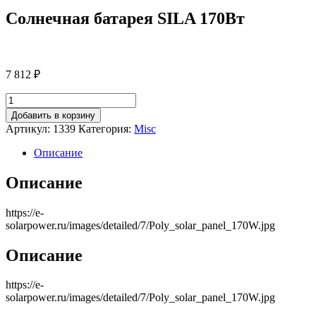
Солнечная батарея SILA 170Вт
7 812
₽
Количество
товара
Добавить в корзину
Солнечная
Артикул:
1339
Категория:
Misc
батарея
SILA
Описание
170Вт
Описание
https://e-
solarpower.ru/images/detailed/7/Poly_solar_panel_170W.jpg
Описание
https://e-
solarpower.ru/images/detailed/7/Poly_solar_panel_170W.jpg