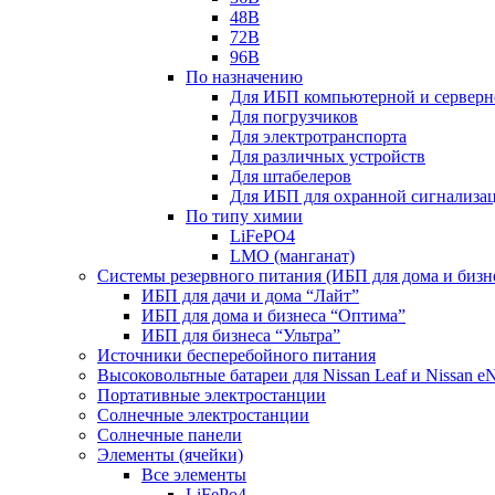
48В
72В
96В
По назначению
Для ИБП компьютерной и серверн
Для погрузчиков
Для электротранспорта
Для различных устройств
Для штабелеров
Для ИБП для охранной сигнализа
По типу химии
LiFePO4
LMO (манганат)
Системы резервного питания (ИБП для дома и бизн
ИБП для дачи и дома “Лайт”
ИБП для дома и бизнеса “Оптима”
ИБП для бизнеса “Ультра”
Источники бесперебойного питания
Высоковольтные батареи для Nissan Leaf и Nissan 
Портативные электростанции
Солнечные электростанции
Солнечные панели
Элементы (ячейки)
Все элементы
LiFePo4