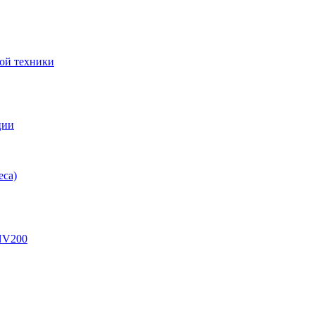
ой техники
ции
еса)
eNV200