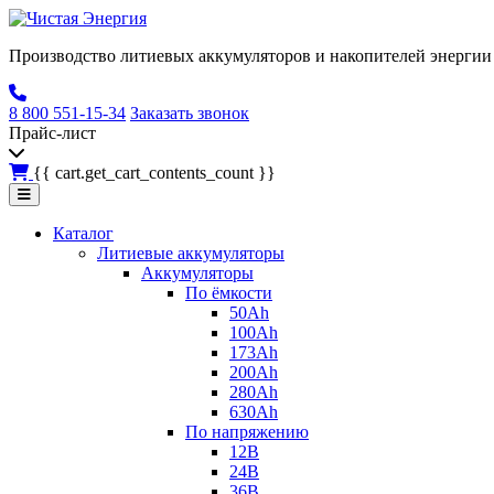
Производство литиевых аккумуляторов и накопителей энергии 
8 800 551-15-34
Заказать звонок
Прайс-лист
{{ cart.get_cart_contents_count }}
Каталог
Литиевые аккумуляторы
Аккумуляторы
По ёмкости
50Ah
100Ah
173Ah
200Ah
280Ah
630Ah
По напряжению
12В
24В
36В