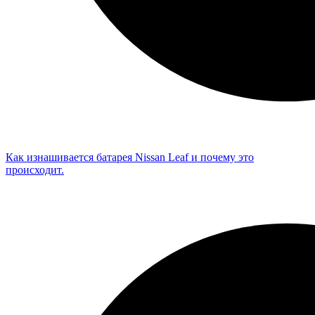
Как изнашивается батарея Nissan Leaf и почему это
происходит.