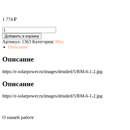
1 774
₽
Количество
товара
Добавить в корзину
Панель
Артикул:
1363
Категория:
Misc
управления
Описание
SRNE
RM-
Описание
6
https://e-solarpower.ru/images/detailed/5/RM-6-1-2.jpg
Описание
https://e-solarpower.ru/images/detailed/5/RM-6-1-2.jpg
О нашей работе