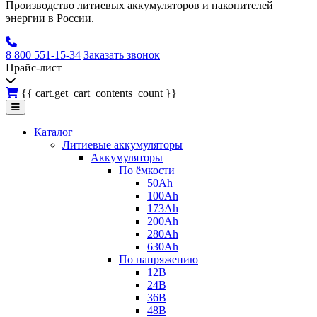
Производство литиевых аккумуляторов и накопителей
энергии в России.
8 800 551-15-34
Заказать звонок
Прайс-лист
{{ cart.get_cart_contents_count }}
Каталог
Литиевые аккумуляторы
Аккумуляторы
По ёмкости
50Ah
100Ah
173Ah
200Ah
280Ah
630Ah
По напряжению
12В
24В
36В
48В